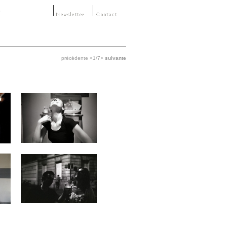
précédente
<1/7>
suivante