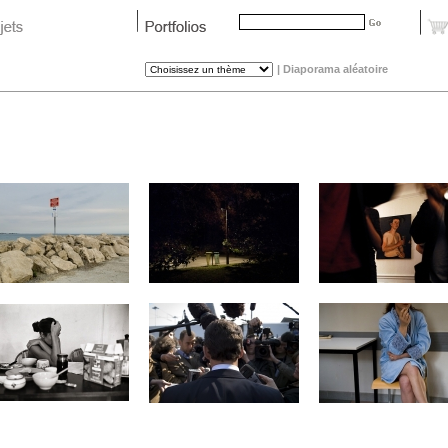
|
Diaporama aléatoire