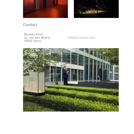
Contact
Nicolas Krief
11, rue des Bluets
info@n2-photo.com
75011 Paris