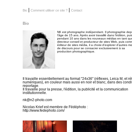
|
|
Bio
Comment utiliser ce site ?
Contact
Bio
NK est photographe indépendant. Il photographie dep
l'âge de 15 ans. Après avoir travaillé dans l'édition, pui
pendant 10 ans dans les nouveaux médias en tant qu
directeur conseil et producteur de sites Web, puis co
éditeur de sites média, il a choisi d'explorer d'autres m
de discours pour se consacrer exclusivement à sa
production photographique.
Il travaille essentiellement au format "24x36" (réflexes, Leica M, et ré
numériques), en couleur mais aussi en noir et blanc, dans des condi
reportage.
Il travaille pour la presse, l'édition, la publicité et la communication
institutionnelle.
nk@n2-photo.com
Nicolas Krief est membre de Fédéphoto :
http://www.fedephoto.com/